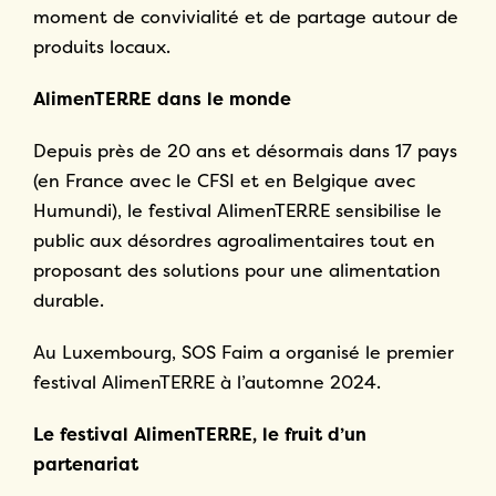
full
moment de convivialité et de partage autour de
le studio
créatif
lunivers
produits locaux.
Une initiative de
Play
01:38
01:01
Une initiative de
Play
Mute
Settings
Ente
AlimenTERRE dans le monde
Play
Mute
Settings
Ente
full
full
le studio
créatif
lunivers
02:53
Depuis près de 20 ans et désormais dans 17 pays
Play
Mute
Settings
Ente
le studio
créatif
lunivers
(en France avec le CFSI et en Belgique avec
full
Une initiative de
Une initiative de
Humundi), le festival AlimenTERRE sensibilise le
public aux désordres agroalimentaires tout en
Une initiative de
proposant des solutions pour une alimentation
le studio
créatif
lunivers
le studio
créatif
lunivers
durable.
le studio
créatif
lunivers
Au Luxembourg, SOS Faim a organisé le premier
festival AlimenTERRE à l’automne 2024.
Le festival AlimenTERRE, le fruit d’un
partenariat