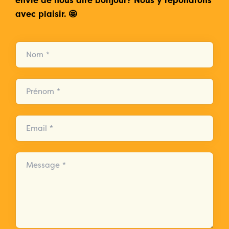
envie de nous dire bonjour? Nous y répondrons
avec plaisir. 🤩
Nom *
Prénom *
Email *
Message *