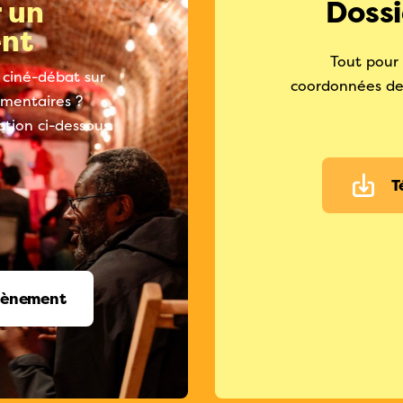
 un
Dossi
nt
Tout pour 
 ciné-débat sur
coordonnées des
limentaires ?
tion ci-dessous.
T
vènement