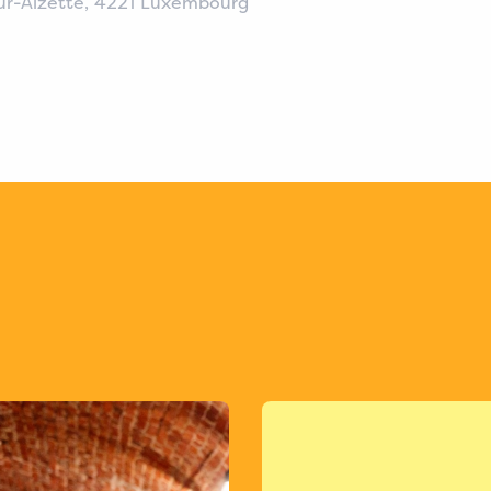
ur-Alzette
,
4221
Luxembourg