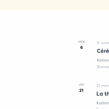
MER
6 nov
6
Céré
Roton
Bonne
JEU
21 no
21
La t
Kultur