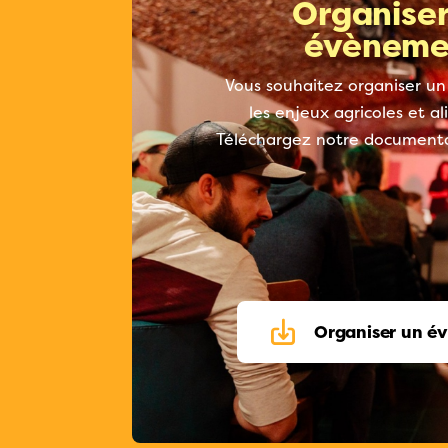
Organiser
évèneme
Vous souhaitez organiser un
les enjeux agricoles et a
Téléchargez notre documenta
Organiser un é