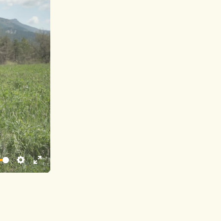
Settings
Enter
fullscreen