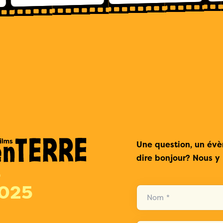
Une question, un év
dire bonjour? Nous y 
>
2025
Nom *