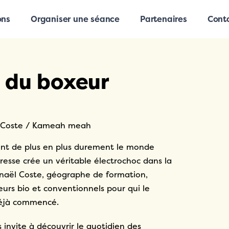
ons
Organiser une séance
Partenaires
Cont
e du boxeur
ël Coste / Kameah meah
ent de plus en plus durement le monde
eresse crée un véritable électrochoc dans la
naël Coste, géographe de formation,
urs bio et conventionnels pour qui le
déjà commencé.
invite à découvrir le quotidien des