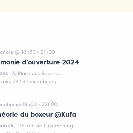
embre @ 18h30 - 21h00
monie d’ouverture 2024
des
,
3, Place des Rotondes
voie
,
2448
Luxembourg
vembre @ 19h00 - 22h00
héorie du boxeur @Kufa
fabrik
,
116, rue de Luxembourg