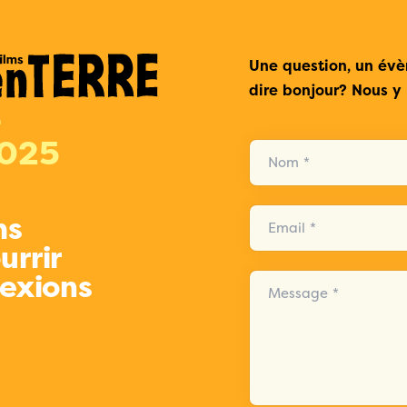
Une question, un év
dire bonjour? Nous y 
>
2025
Nom *
ms
Email *
urrir
lexions
Message *