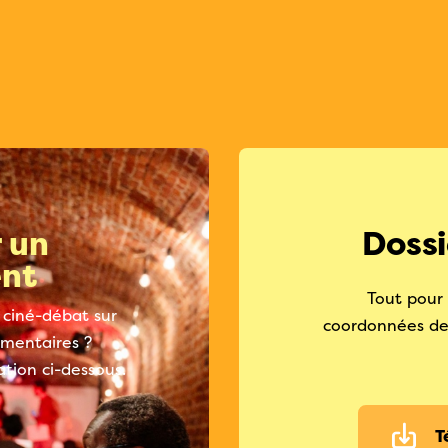
 un
Dossi
nt
Tout pour 
 ciné-débat sur
coordonnées des
limentaires ?
tion ci-dessous.
T