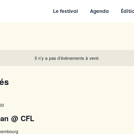
Le festival
Agenda
Éditi
Il n’y a pas d’évènements à venir.
és
00
céan @ CFL
uxembourg