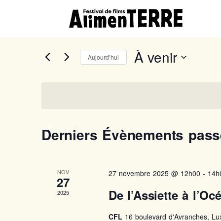
À venir
Aujourd’hui
Sélectionnez
une
date.
Derniers Évènements pass
NOV
27 novembre 2025 @ 12h00
-
14h
27
De l’Assiette à l’O
2025
CFL
16 boulevard d'Avranches, L