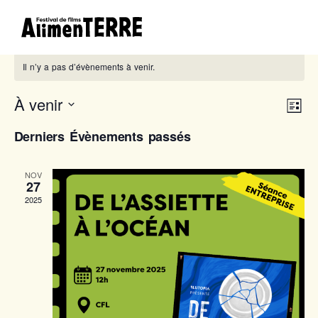
Il n’y a pas d’évènements à venir.
À venir
Nav
Nav
Liste
de
Sélectionnez
par
Derniers Évènements passés
une
vue
cons
date.
Év
NOV
27
2025