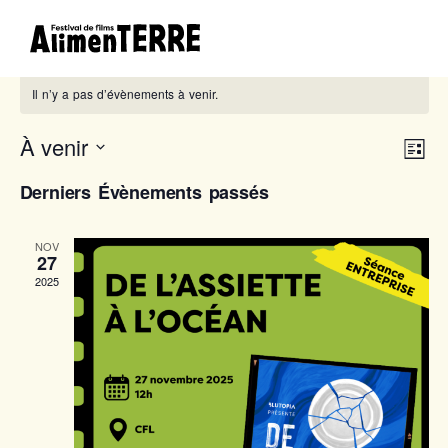
Il n’y a pas d’évènements à venir.
À venir
Nav
Nav
Liste
de
Sélectionnez
par
Derniers Évènements passés
une
vue
cons
date.
Év
NOV
27
2025