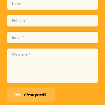
Nom *
Prénom *
Email *
Message *
C'est partiiii