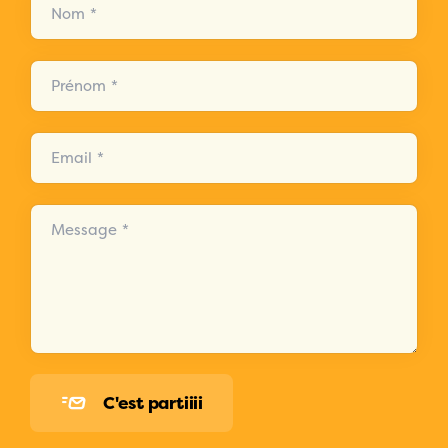
Nom *
Prénom *
Email *
Message *
C'est partiiii