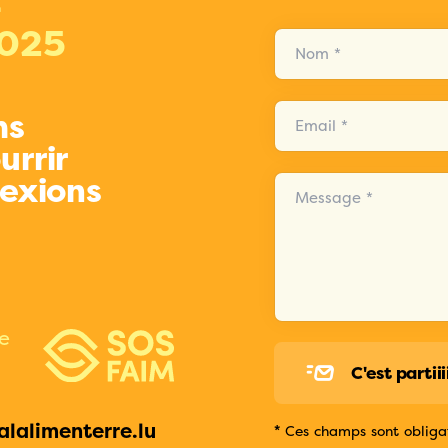
>
2025
Nom *
ms
Email *
urrir
lexions
Message *
ve
C'est partiii
alalimenterre.lu
*
Ces champs sont obligat