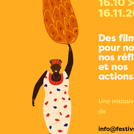
16.10 
16.11.
Des fil
pour no
nos réf
et nos
actions
Une initiati
de
info@festiv