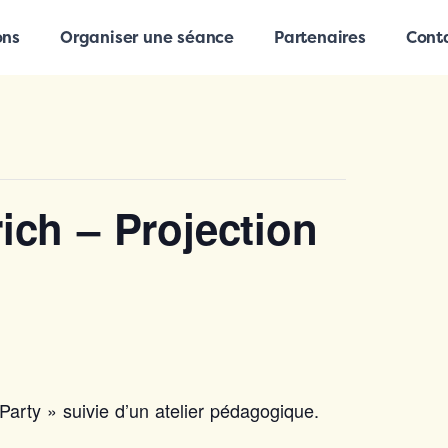
ons
Organiser une séance
Partenaires
Cont
ch – Projection
arty » suivie d’un atelier pédagogique.