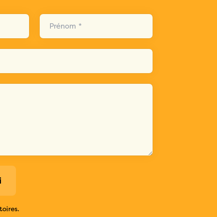
Prénom *
i
oires.