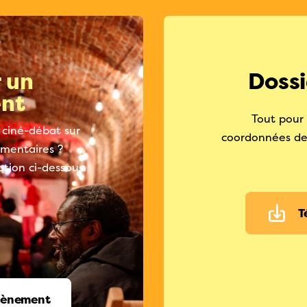
 un
Dossi
nt
Tout pour 
 ciné-débat sur
coordonnées des
limentaires ?
tion ci-dessous.
T
vènement